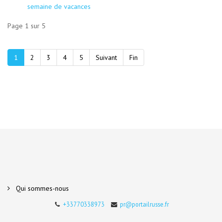
semaine de vacances
Page 1 sur 5
1
2
3
4
5
Suivant
Fin
Qui sommes-nous
+33770338973
pr@portailrusse.fr