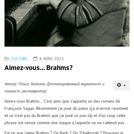
CULTURE
8 AVRIL 2025
Aimez-vous... Brahms?
Автор: Ольга Заикина. Дипломированный журналист и
пианист, реставратор.
Aimez-vous Brahms... C'est ainsi que s'appelle un des romans de
Françoise Sagan. Récemment j'ai joué du piano (ça m'arrive rarement
et ce n’est pas du Brahms que j’ai joué ce jour-là) et d'un coup cette
phrase est venue comme une claque à laquelle on ne s'attend pas...
Est-ce que j'aime Brahms ? Ou Bach ? Ou Tchaïkovski ? Pourquoi je