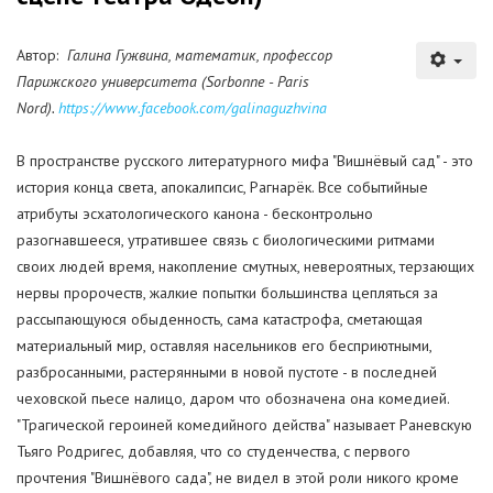
Автор:
Галина Гужвина, математик, профессор
Парижского университета (Sorbonne - Paris
Nord).
https://www.facebook.com/galinaguzhvina
В пространстве русского литературного мифа "Вишнёвый сад" - это
история конца света, апокалипсис, Рагнарёк. Все событийные
атрибуты эсхатологического канона - бесконтрольно
разогнавшееся, утратившее связь с биологическими ритмами
своих людей время, накопление смутных, невероятных, терзающих
нервы пророчеств, жалкие попытки большинства цепляться за
рассыпающуюся обыденность, сама катастрофа, сметающая
материальный мир, оставляя насельников его бесприютными,
разбросанными, растерянными в новой пустоте - в последней
чеховской пьесе налицо, даром что обозначена она комедией.
"Трагической героиней комедийного действа" называет Раневскую
Тьяго Родригес, добавляя, что со студенчества, с первого
прочтения "Вишнёвого сада", не видел в этой роли никого кроме