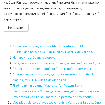
Изабель Юппер, поскольку никто иной не смог бы так отчужденно и
вместе с тем чувственно отдаться на сцене огромной,
разрушающей привычный ей (и нам, и нам, "вся Россия - наш сад!")
мир истории.
Lire la suite...
От печали до радости, или Merry Christmas to All!
"Эмма": два взгляда на новый фильм Отема де Уайлда.
Человек под бронежилетом.
Пятьдесят секунд до взрыва. "Всевидящее око" Гэвина Худа.
"Москва слезам не верит" : от "недокино" до шедевра.
Семья и школа как повод для трагикомедии. "La lutte des
classes", фильм Мишеля Леклера (2019)
Любить и/или верить. "Mauvaise foi" Рошди Зема.
Не бойтесь летать. "Французский поцелуй" Лоренса Касдана.
Projection/Expo La naissance d'un patrimoine soviétique.
Des idées de sortie avec les enfants à Paris pour la deuxième