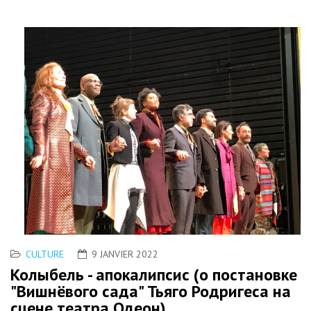
CULTURE
9 JANVIER 2022
Колыбель - апокалипсис (о постановке
"Вишнёвого сада" Тьяго Родригеса на
сцене театра Одеон)