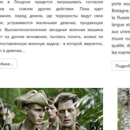
ии в Лондоне придется запрашивать согласия
porte sou
ков на совсем другие действия. Пока идет
Bretagne, 
ование, перед домом, где террористы ведут свое
la Russie
ие, устраивается маленькая девочка, продающая
langue et
и. Высокотехнологичная западная военная машина
aux unive
т на долгие мгновения, пытаясь понять, можно ли
trouve ou
поставленную военную задачу - в которой. вероятно,
qualité, 
 и девочка...
les mainti
бнее...
Подроб
revious
Next