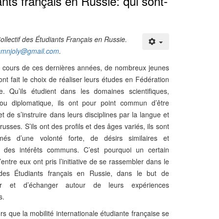
nts français en Russie: qui sont-
ollectif des Étudiants Français en Russie.
smnjoly@gmail.com
.
s de ces dernières années, de nombreux jeunes
ont fait le choix de réaliser leurs études en Fédération
. Qu’ils étudient dans les domaines scientifiques,
 ou diplomatique, ils ont pour point commun d’être
t de s’instruire dans leurs disciplines par la langue et
 russes. S’ils ont des profils et des âges variés, ils sont
més d’une volonté forte, de désirs similaires et
t des intérêts communs. C’est pourquoi un certain
entre eux ont pris l’initiative de se rassembler dans le
f des Étudiants français en Russie, dans le but de
der et d’échanger autour de leurs expériences
s.
 la mobilité internationale étudiante française se