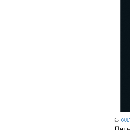
CUL
Пять