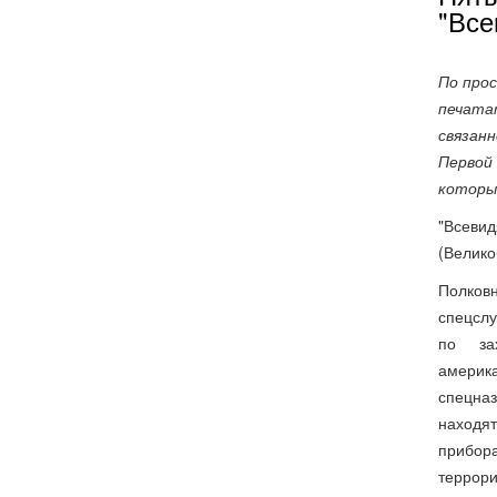
"Все
По про
печатат
связанн
Первой
которы
"Всевид
(Велико
Полков
спецсл
по за
америк
спецназ
находят
прибор
террор