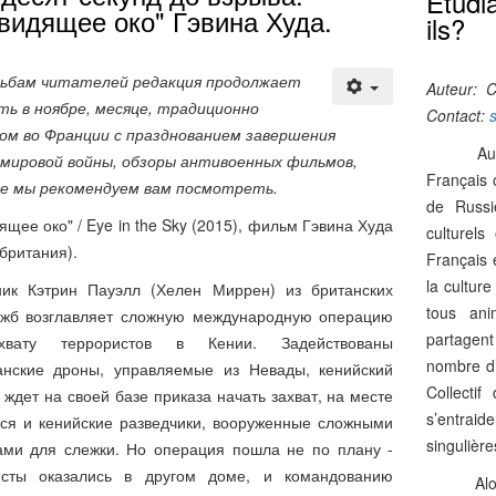
Etudia
видящее око" Гэвина Худа.
ils?
сьбам читателей редакция продолжает
Auteur: C
ь в ноябре, месяце, традиционно
Contact:
ом во Франции с празднованием завершения
Au cour
 мировой войны, обзоры антивоенных фильмов,
Français 
е мы рекомендуем вам посмотреть.
de Russie
ящее око" / Eye in the Sky (2015), фильм Гэвина Худа
culturels
британия).
Français e
la culture
ник Кэтрин Пауэлл (Хелен Миррен) из британских
tous ani
ужб возглавляет сложную международную операцию
partagen
хвату террористов в Кении. Задействованы
nombre d’
анские дроны, управляемые из Невады, кенийский
Collecti
 ждет на своей базе приказа начать захват, на месте
s’entrai
ся и кенийские разведчики, вооруженные сложными
singulière
ами для слежки. Но операция пошла не по плану -
исты оказались в другом доме, и командованию
Alors que