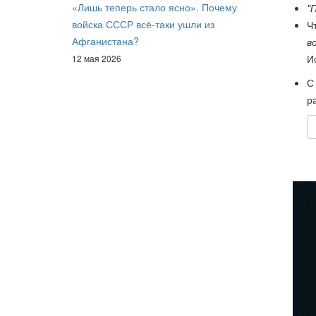
«Лишь теперь стало ясно». Почему
"
войска СССР всё-таки ушли из
Ч
Афганистана?
в
И
12 мая 2026
С
р