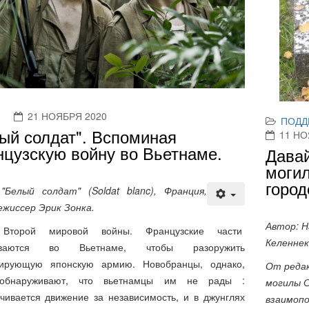
21 НОЯБРЯ 2020
ый солдат". Вспоминая
цузскую войну во Вьетнаме.
ПОДД
11 НО
Давай
"Белый солдат" (Soldat blanc), Франция,
могил
ежиссер Эрик Зонка.
город
 Второй мировой войны. Французские части
иваются во Вьетнаме, чтобы разоружить
Автор: 
лирующую японскую армию. Новобранцы, однако,
Келенне
обнаруживают, что вьетнамцы им не рады :
чивается движение за независимость, и в джунглях
От редак
алась партизанская война. Два молодых сержанта,
могилы С
 Робер служат в одном подразделении. Робер, уже
взаимопо