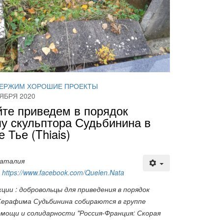
ЕРЖИМ ХОРОШИЕ ПРОЕКТЫ
ЯБРЯ 2020
те приведем в порядок
у скульптора Судьбинина в
е Тье (Thiais)
Наталия
к
https://www.facebook.com/Quelen.Nata
ции : добровольцы для приведения в порядок
ерафима Судьбинина собираются в группе
мощи и солидарности "Россия-Франция: Скорая