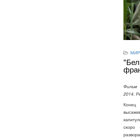
МИР
"Бел
фран
Фильм 
2014. Р
Конец
высаж
капиту
скоро 
развора
уже нач
Андре и