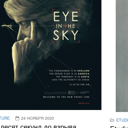
TURE
24 НОЯБРЯ 2020
ETUD
десят секунд до взрыва.