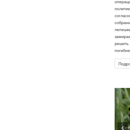
операц
полити
соглас
собран
лепешк
замирае
решить 
погибнет
Подро
P