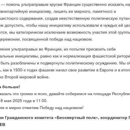
 — помочь ультраправым кругам Франции существенно исказить н
 внепартийную инициативу, лишить ее мирного, памятного и
истского содержания, создав неестественную политическую путан
м допустить, чтобы нашу инициативу использовали в чуждых ей це
тся, мы категорически исключаем возможность участия этой групп
еремонии, посвященной победе над нацизмом.
ияния ультраправых во Франции, их попытки присвоить себе
льные инициативы, равно как и нормализация фашистской ритори
быть разоблачены и подвергнуты политическому осуждению. Мы о
, как в 1930-х годах фашизм начал свое развитие в Европе и в итог
ко Второй мировой войне.
а больше!
казать это громко и ясно, давайте соберемся на площади Республи
8 мая 2025 года в 11:00.
м и мирно отметим Победу над нацизмом!
ни Гражданского комитета «Бессмертный полк», координатор 
ЕВ