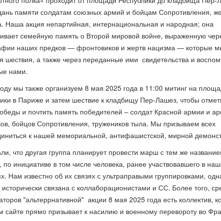
тного полка» проходит от площади Республики до кладбища Пер-
дань памяти солдатам союзных армий и бойцам Сопротивления, ж
. Наша акция непартийная, интернациональная и народная; она
ивает семейную память о Второй мировой войне, выраженную чер
фии наших предков — фронтовиков и жертв нацизма — которые м
я шествия, а также через переданные ими свидетельства и воспом
ые нами.
году мы также организуем 8 мая 2025 года в 11:00 митинг на площ
ики в Париже и затем шествие к кладбищу Пер-Лашез, чтобы отмет
обеды и почтить память победителей – солдат Красной армии и а
ов, бойцов Сопротивления, тружеников тыла. Мы призываем всех
иниться к нашей мемориальной, антифашистской, мирной демонс
ли, что другая группа планирует провести марш с тем же название
, по инициативе в том числе человека, ранее участвовавшего в наш
х. Нам известно об их связях с ультраправыми группировками, одн
 исторически связана с коллаборационистами и СС. Более того, ср
аторов "альтеррнативной" акции 8 мая 2025 года есть коллектив, к
м сайте прямо призывает к насилию и военному перевороту во Фр