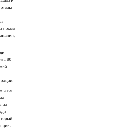
Лашез и
ертвам
ез
ы несем
инания,
ади
ить 80-
рмий
трации.
м в тот
их
а из
еди
оторый
анции.