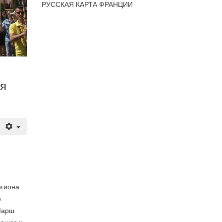
РУССКАЯ КАРТА ФРАНЦИИ
ая
егиона
е
Марш