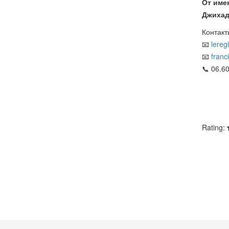
От име
Джиха
Контакт
📧
lere
📧
franc
📞 06.6
Rating: