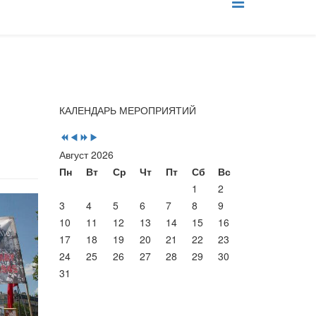
Предыдущий
Предыдущий
Следующий
Следующий
КАЛЕНДАРЬ МЕРОПРИЯТИЙ
год
месяц
год
месяц
Август 2026
Пн
Вт
Ср
Чт
Пт
Сб
Вс
1
2
3
4
5
6
7
8
9
10
11
12
13
14
15
16
17
18
19
20
21
22
23
24
25
26
27
28
29
30
31