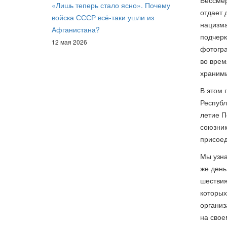
Бессмер
«Лишь теперь стало ясно». Почему
отдает 
войска СССР всё-таки ушли из
нацизма
Афганистана?
подчерк
12 мая 2026
фотогра
во врем
храним
В этом 
Республ
летие П
союзник
присоед
Мы узна
же день
шествия
которых
организ
на свое