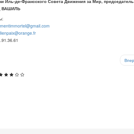
ни Иль-де-Франсского Совета Движения за Мир, председатель
д ВАШИЛЬ
ы:
gimentimmortel@gmail.com
ilienpaix@orange.fr
0.91.36.61
Впе