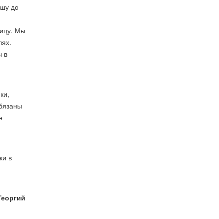
ашу до
ицу. Мы
лях.
ы в
ки,
бязаны
е
ки в
Георгий