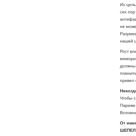
Их цель
сих пор
антифаш
не може
Разумее
нашей ц
Рост вл
мемориа
должны 
помнить
привел 
Никогд
Чтобы с
Париже 
Вспомни
От име
ШЕПЕЛ